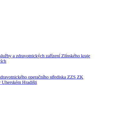
lužby a zdravotnických zařízení Zlínského kraje
cích
zdravotnického operačního střediska ZZS ZK
 Uherském Hradišti