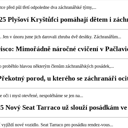
ce před půl třetí odpoledne dva záchranářské týmy,...
025 Plyšoví Kryštůfci pomáhají dětem i zá
 Jen v únoru jsme jich darovali zhruba dvě desítky. Záchranářům...
Disco: Mimořádně náročné cvičení v Pačlav
otto proběhlo hlavou některým členům záchranářských posádek,...
 Překotný porod, u kterého se záchranáři oci
oči i mysl otevřené, nespoléháme se jen na...
025 Nový Seat Tarraco už slouží posádkám ve
 vyjíždí nové vozidlo. Seat Tarraco pro posádku rendez-vous...