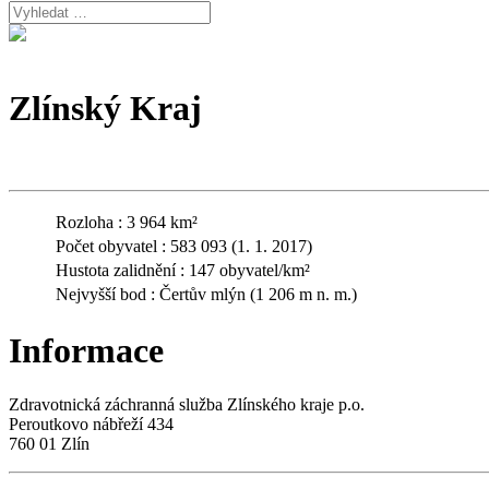
Zlínský Kraj
Rozloha : 3 964 km²
Počet obyvatel : 583 093 (1. 1. 2017)
Hustota zalidnění : 147 obyvatel/km²
Nejvyšší bod : Čertův mlýn (1 206 m n. m.)
Informace
Zdravotnická záchranná služba Zlínského kraje p.o.
Peroutkovo nábřeží 434
760 01 Zlín