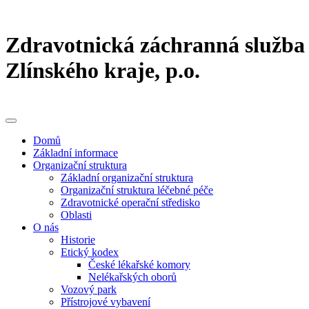
Zdravotnická záchranná služba
Zlínského kraje, p.o.
Domů
Základní informace
Organizační struktura
Základní organizační struktura
Organizační struktura léčebné péče
Zdravotnické operační středisko
Oblasti
O nás
Historie
Etický kodex
České lékařské komory
Nelékařských oborů
Vozový park
Přístrojové vybavení