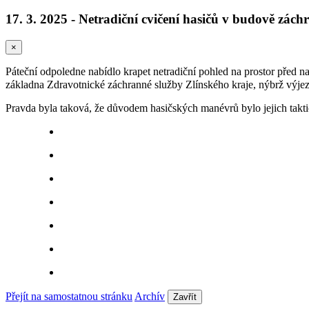
17. 3. 2025 - Netradiční cvičení hasičů v budově zách
×
Páteční odpoledne nabídlo krapet netradiční pohled na prostor před n
základna Zdravotnické záchranné služby Zlínského kraje, nýbrž výje
Pravda byla taková, že důvodem hasičských manévrů bylo jejich taktic
Přejít na samostatnou stránku
Archív
Zavřít