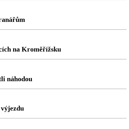
chranářům
icích na Kroměřížsku
tli náhodou
 výjezdu