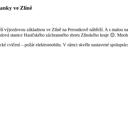
ranky ve Zlíně
aší výjezdovou základnou ve Zlíně na Peroutkově nábřeží. A s malou nad
zdová stanice Hasičského záchranného sboru Zlínského kraje 😊. Mnohé
ké cvičení – požár elektromobilu. V rámci skvěle nastavené spolupráce