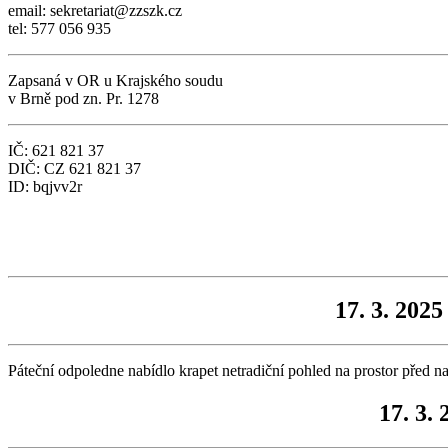
email: sekretariat@zzszk.cz
tel: 577 056 935
Zapsaná v OR u Krajského soudu
v Brně pod zn. Pr. 1278
IČ: 621 821 37
DIČ: CZ 621 821 37
ID: bqjvv2r
17. 3. 202
Páteční odpoledne nabídlo krapet netradiční pohled na prostor před n
17. 3.