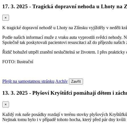
17. 3. 2025 - Tragická dopravní nehoda u Lhoty na 
×
K tragické dopravní nehodě u Lhoty na Zlínsku vyjížděly v neděli krát
Podle našich informací muže z vraku auta vyprostili svědci nehody. Náh
Společně tak poskytovali pacientovi resuscitaci až do příjezdu našic
Řidič bohužel utrpěl zranění neslučitelná se životem. I přes praktick
FOTO: Ilustrační
Přejít na samostatnou stránku
Archív
Zavřít
13. 3. 2025 - Plyšoví Kryštůfci pomáhají dětem i zá
×
Každý rok naše posádky rozdají v terénu stovky plyšových Kryštůfků.
Nejinak tomu bylo i v případě tohoto hocha, který před pár dny kvůl