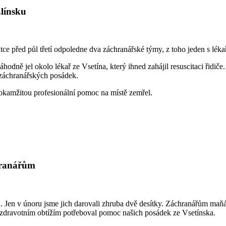
Zlínsku
ce před půl třetí odpoledne dva záchranářské týmy, z toho jeden s lékař
odně jel okolo lékař ze Vsetína, který ihned zahájil resuscitaci řidiče.
h záchranářských posádek.
y okamžitou profesionální pomoc na místě zemřel.
chranářům
 Jen v únoru jsme jich darovali zhruba dvě desítky. Záchranářům maňás
i zdravotním obtížím potřeboval pomoc našich posádek ze Vsetínska.