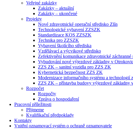
Veřejné zakázky
Zakázky – aktuální
Zakázky – ukončené
Projekty
Nové zdravotnické operační středisko Zlín
Technologické vybavení ZZSZK
Standardizace KOS ZZSZK
Technika pro ZZSZK
Vybavení školícího střediska
Vzdělávací a výcvikové středisko
Zefektivnění komunikace zdravotnické záchranné s
Vybudování nové výjezdové základny v Otrokovi
ZZS ZK – sanitní vozidla pro ZZS ZK
Kybernetická bezpečnost ZZS ZK
Modernizace informačního systému a technologií 
ZZS ZK – přístavba budovy výjezdové základny v
Rozpočet
Rozpočty
Zpráva o hospodaření
Pracovní příležitosti
Přijmeme
Kvalifikační předpoklady
Kontakty
Vnitřní oznamovací systém o ochraně oznamovatele