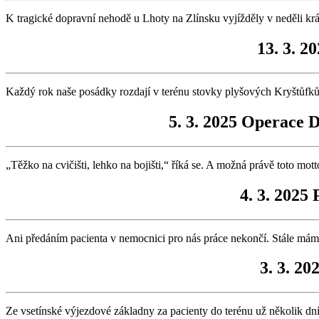
K tragické dopravní nehodě u Lhoty na Zlínsku vyjížděly v neděli krát
13. 3. 2
Každý rok naše posádky rozdají v terénu stovky plyšových Kryštůfků.
5. 3. 2025 Operace 
„Těžko na cvičišti, lehko na bojišti,“ říká se. A možná právě toto m
4. 3. 2025
Ani předáním pacienta v nemocnici pro nás práce nekončí. Stále máme 
3. 3. 2
Ze vsetínské výjezdové základny za pacienty do terénu už několik dní