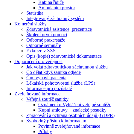
Kabina řidiče
Ambulantní prostor
Statistika
Integrovaný záchranný systém
Komerční služby
Zdravotnická asistence, prezentace
Školení první pomoci
Odborné praxe/stáže
Odborné semináře
Exkurze v ZZS
Opis (kopie) zdravotnické dokumentace
Doporučení pro veřejnost
Jak volat zdravotnickou záchrannou službu
Co dělat když sanitka odjede
Čím vybavit pacienta
Lékařská pohotovostní služba (LPS)
Informace pro pozůstalé
Zveřejňované informace
Veřejná soutěž sanitky
Oznámení o Vyhlášení veřejné soutěže
Kupní smlouvy + znalecké posudky
Zpracování a ochrana osobních údajů (GDPR)
Svobodný přístup k informacím
Povinně zveřejňované informace
Přílohy